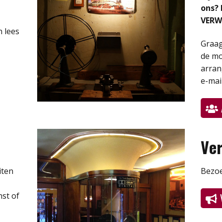
ons?
VER
n lees
Graag
de mo
arran
e-mai
Ve
iten
Bezoe
nst of
