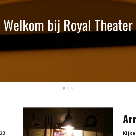
Welkom bij Royal Theater
•
•
•
Ar
22
Kijke