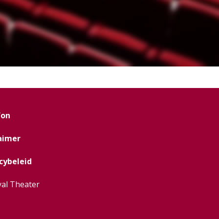
fon
aimer
cybeleid
al Theater