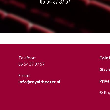
06 54 37 37 57
Telefoon:
Colo
06 54 37 37 57
Discl
E-mail:
Priva
info@royaltheater.nl
© Roy